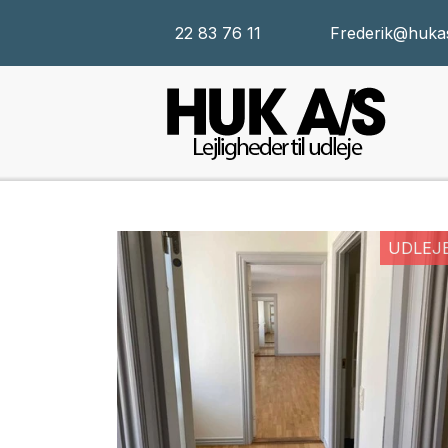
22 83 76 11
Frederik@huka
UDLEJ