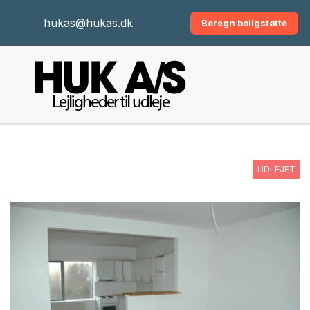
hukas@hukas.dk
Beregn boligstøtte
UDLEJET